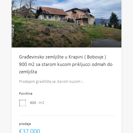
Građevinsko zemljište u Krapini ( Bobovje )
900 m2 sa starom kucom prikljucci odmah do
zemljišta
Prodajem gradilište,sa starom kucom i…
Površina
m2
900
prodaja
€37,000