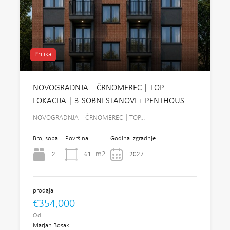
Prilika
NOVOGRADNJA – ČRNOMEREC | TOP
LOKACIJA | 3-SOBNI STANOVI + PENTHOUS
NOVOGRADNJA – ČRNOMEREC | TOP…
Broj soba
Površina
Godina izgradnje
m2
2
61
2027
prodaja
€354,000
Od
Marjan Bosak