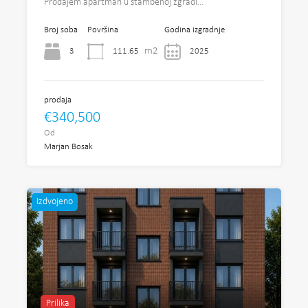
Prodajem apartman u stambenoj zgradi…
Broj soba
Površina
Godina izgradnje
m2
3
111.65
2025
prodaja
€340,500
Od
Marjan Bosak
Izdvojeno
Prilika