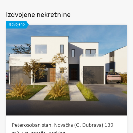
Izdvojene nekretnine
Izdvojeno
Peterosoban stan, Novačka (G. Dubrava) 139