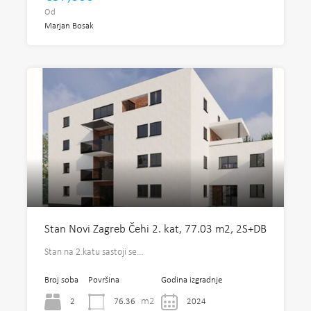
Od
Marjan Bosak
Stan Novi Zagreb Čehi 2. kat, 77.03 m2, 2S+DB
Stan na 2.katu sastoji se…
Broj soba
Površina
Godina izgradnje
m2
2
76.36
2024