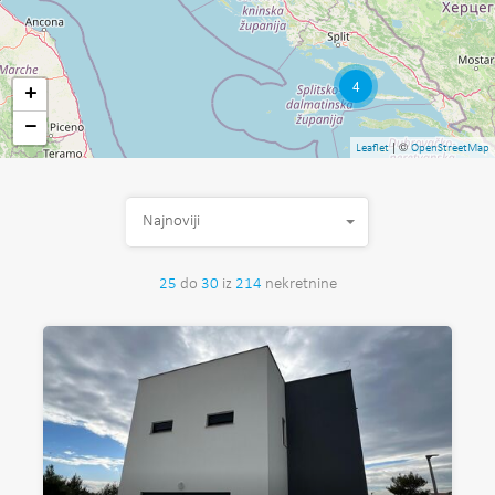
4
+
−
| ©
Leaflet
OpenStreetMap
Najnoviji
25
do
30
iz
214
nekretnine