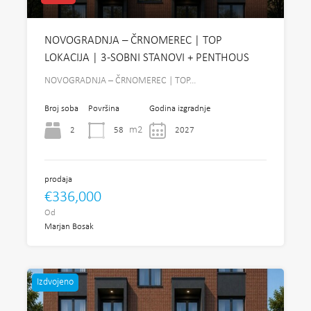
NOVOGRADNJA – ČRNOMEREC | TOP
LOKACIJA | 3-SOBNI STANOVI + PENTHOUS
NOVOGRADNJA – ČRNOMEREC | TOP…
Broj soba
Površina
Godina izgradnje
m2
2
58
2027
prodaja
€336,000
Od
Marjan Bosak
Izdvojeno