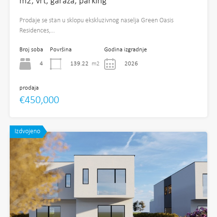
m2, vrt, garaža, parking
Prodaje se stan u sklopu ekskluzivnog naselja Green Oasis
Residences,…
Broj soba
Površina
Godina izgradnje
4
139.22
m2
2026
prodaja
€450,000
Izdvojeno