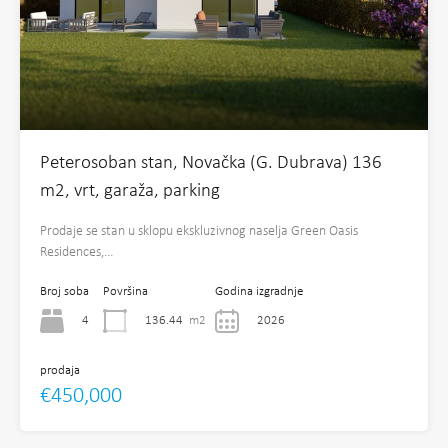
Peterosoban stan, Novačka (G. Dubrava) 136
m2, vrt, garaža, parking
Prodaje se stan u sklopu ekskluzivnog naselja Green Oasis
Residences,…
Broj soba
Površina
Godina izgradnje
4
136.44
m2
2026
prodaja
€450,000