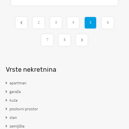
2
3
4
5
6
7
8
Vrste nekretnina
apartman
garaža
kuća
poslovni prostor
stan
zemljište