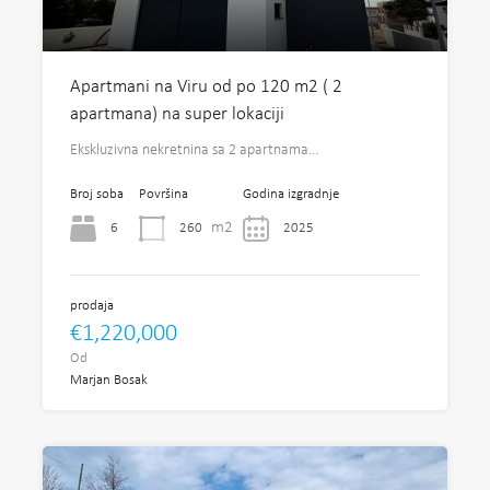
Apartmani na Viru od po 120 m2 ( 2
apartmana) na super lokaciji
Ekskluzivna nekretnina sa 2 apartnama…
Broj soba
Površina
Godina izgradnje
m2
6
260
2025
prodaja
€1,220,000
Od
Marjan Bosak