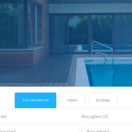
Sve nekretnine
najam
prodaja
riječ
Broj oglasa (ID)