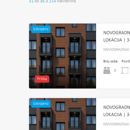
31
do
36
iz
214
nekretnine
Izdvojeno
NOVOGRADNJ
LOKACIJA | 
NOVOGRADNJA 
Broj soba
Površ
2
Prilika
Izdvojeno
NOVOGRADNJ
LOKACIJA | 
NOVOGRADNJA 