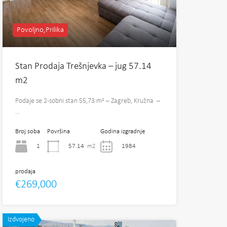
Povoljno,Prilika
Stan Prodaja Trešnjevka – jug 57.14
m2
Podaje se 2-sobni stan 55,73 m² – Zagreb, Kružna –
…
Broj soba
Površina
Godina izgradnje
1
57.14
m2
1984
prodaja
€269,000
Izdvojeno