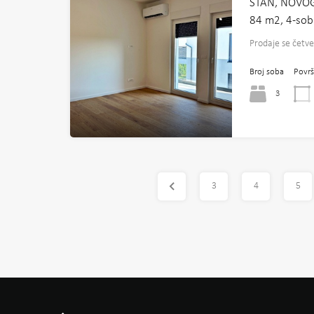
STAN, NOVOG
84 m2, 4-sobn
Prodaje se četv
Broj soba
Površ
3
3
4
5