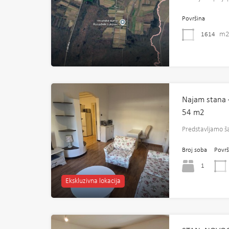
Površina
m
1614
Najam stana 
54 m2
Predstavljamo š
Broj soba
Površ
1
Ekskluzivna lokacija