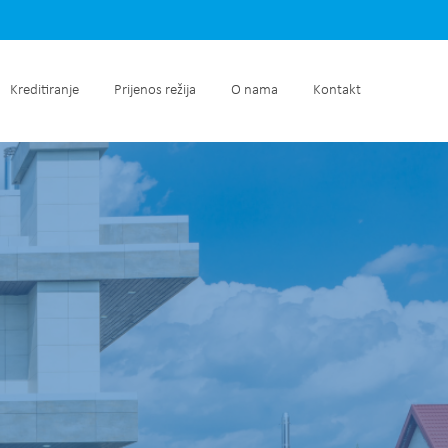
retnine
Kreditiranje
Prijenos režija
O nama
Kontakt
Kreditiranje
Prijenos režija
O nama
Kontakt