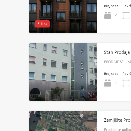
Broj soba
Površ
2
Prilika
Stan Prodaja
PRODAJE SE –
Broj soba
Površ
1
Zemljište Pr
Prodaje se poljo