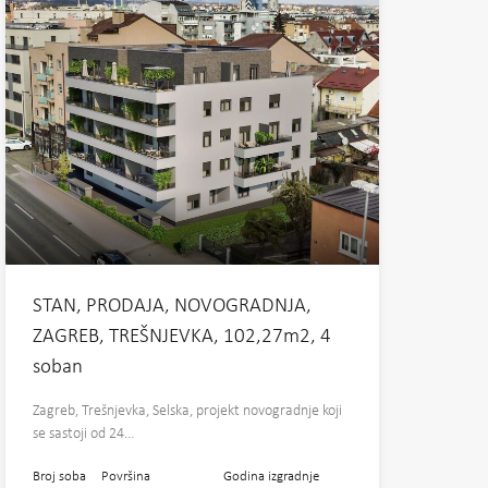
STAN, PRODAJA, NOVOGRADNJA,
ZAGREB, TREŠNJEVKA, 102,27m2, 4
soban
Zagreb, Trešnjevka, Selska, projekt novogradnje koji
se sastoji od 24…
Broj soba
Površina
Godina izgradnje