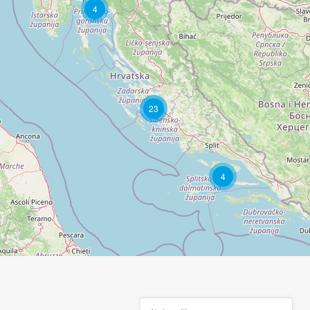
4
23
4