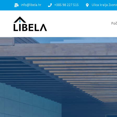
info@libela.hr
+385 98 227 515
Ulica kralja Zvon
Poč