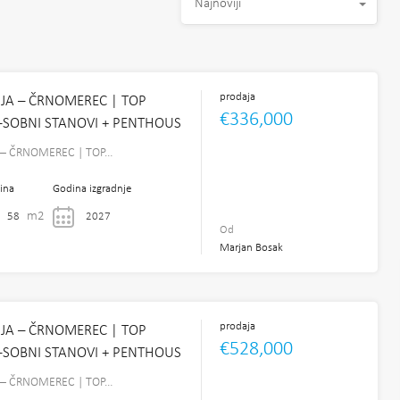
Najnoviji
prodaja
A – ČRNOMEREC | TOP
€336,000
3-SOBNI STANOVI + PENTHOUS
– ČRNOMEREC | TOP…
ina
Godina izgradnje
m2
58
2027
Od
Marjan Bosak
prodaja
A – ČRNOMEREC | TOP
€528,000
3-SOBNI STANOVI + PENTHOUS
– ČRNOMEREC | TOP…