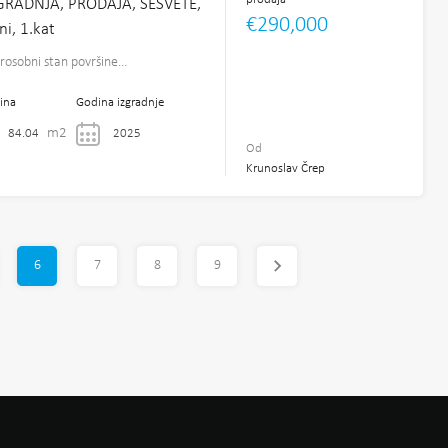
RADNJA, PRODAJA, SESVETE,
€290,000
i, 1.kat
erosobni stan površine…
ina
Godina izgradnje
m2
84.04
2025
Od
Krunoslav Črep
6
7
8
9