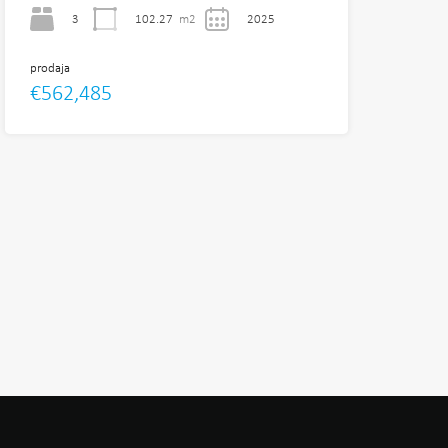
3
102.27
m2
2025
prodaja
€562,485