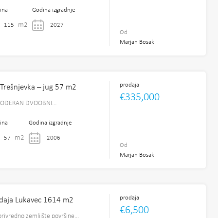
ina
Godina izgradnje
m2
115
2027
Od
Marjan Bosak
prodaja
 Trešnjevka – jug 57 m2
€335,000
 MODERAN DVOOBNI…
ina
Godina izgradnje
m2
57
2006
Od
Marjan Bosak
prodaja
odaja Lukavec 1614 m2
€6,500
privredno zemljište površine…