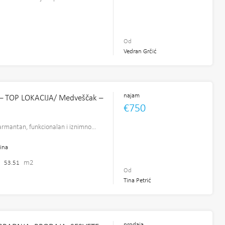
2
Od
Vedran Grčić
najam
– TOP LOKACIJA/ Medveščak –
€750
armantan, funkcionalan i iznimno…
ina
m2
53.51
Od
Tina Petrić
prodaja