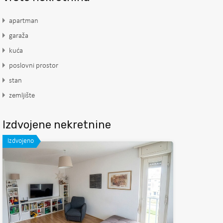
apartman
garaža
kuća
poslovni prostor
stan
zemljište
Izdvojene nekretnine
Izdvojeno