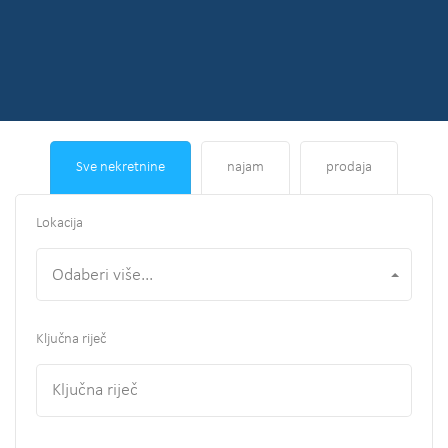
Sve nekretnine
najam
prodaja
Lokacija
Odaberi više...
Ključna riječ