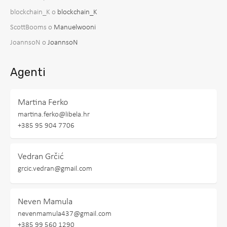
blockchain_K
o
blockchain_K
ScottBooms
o
Manuelwooni
JoannsoN
o
JoannsoN
Agenti
Martina Ferko
martina.ferko@libela.hr
+385 95 904 7706
Vedran Grčić
grcic.vedran@gmail.com
Neven Mamula
nevenmamula437@gmail.com
+385 99 560 1290