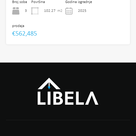
Broj soba
Površina
Godina izgradnje
3
102.27
m2
2025
prodaja
€562,485