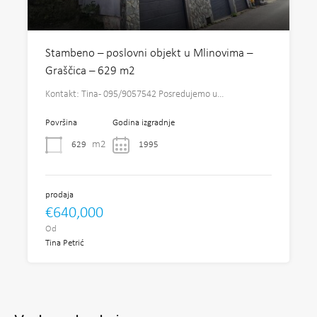
Stambeno – poslovni objekt u Mlinovima –
Graščica – 629 m2
Kontakt: Tina- 095/9057542 Posredujemo u…
Površina
Godina izgradnje
m2
629
1995
prodaja
€640,000
Od
Tina Petrić