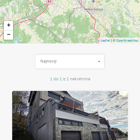
+
−
| ©
Leaflet
OpenStreetMap
Najnoviji
1
do
1
iz
1
nekretnine