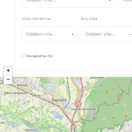
Odaberi više...
Vrsta nekretnine
Broj soba
Odaberi više...
Odaberi više...
Novogradnja
(53)
+
−