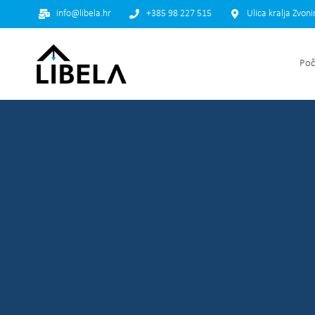
info@libela.hr
+385 98 227 515
Ulica kralja Zvon
Poč