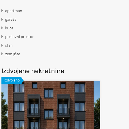
apartman
garaža
kuća
poslovni prostor
stan
zemljište
Izdvojene nekretnine
Izdvojeno