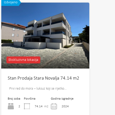
Izdvojeno
Ekskluzivna lokacija
Stan Prodaja Stara Novalja 74.14 m2
Prvi red do mora – luksuz koji se rijetko…
Broj soba
Površina
Godina izgradnje
2
74.14
m2
2024