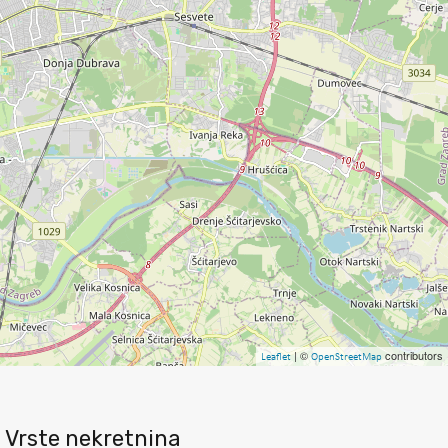
| ©
contributors
Leaflet
OpenStreetMap
Vrste nekretnina