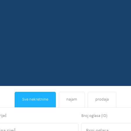
Sve nekretnine
najam
prodaja
riječ
Broj oglasa (ID)