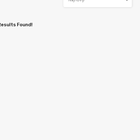
Najnoviji
Results Found!