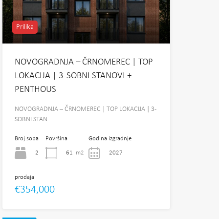
Prilika
NOVOGRADNJA – ČRNOMEREC | TOP
LOKACIJA | 3-SOBNI STANOVI +
PENTHOUS
NOVOGRADNJA – ČRNOMEREC | TOP LOKACIJA | 3-
SOBNI STAN …
Broj soba
Površina
Godina izgradnje
2
61
m2
2027
prodaja
€354,000