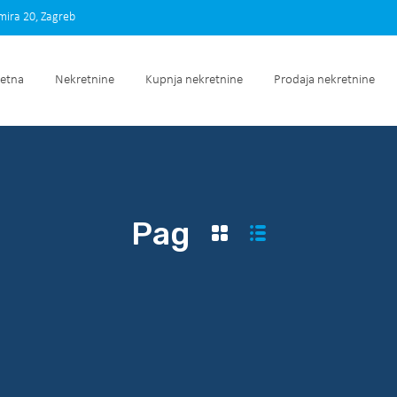
imira 20, Zagreb
Početna
Nekretnine
Kupnja nekretnine
Prodaja nek
etna
Nekretnine
Kupnja nekretnine
Prodaja nekretnine
Pag