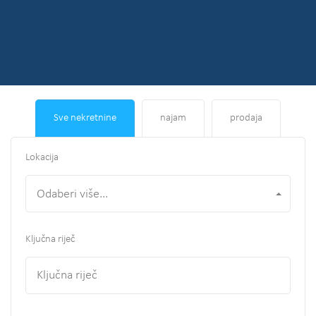
Sve nekretnine
najam
prodaja
Lokacija
Odaberi više...
Ključna riječ