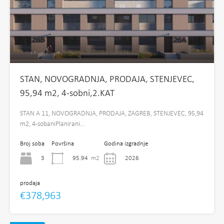
STAN, NOVOGRADNJA, PRODAJA, STENJEVEC,
95,94 m2, 4-sobni,2.KAT
STAN A 11, NOVOGRADNJA, PRODAJA, ZAGREB, STENJEVEC, 95,94
m2, 4-sobaniPlanirani…
Broj soba
Površina
Godina izgradnje
3
95.94
m2
2026
prodaja
€378,963