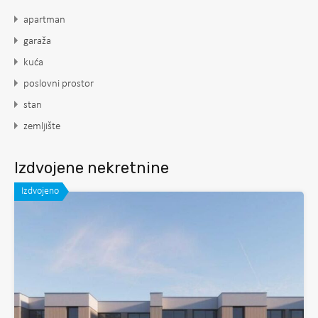
apartman
garaža
kuća
poslovni prostor
stan
zemljište
Izdvojene nekretnine
Izdvojeno