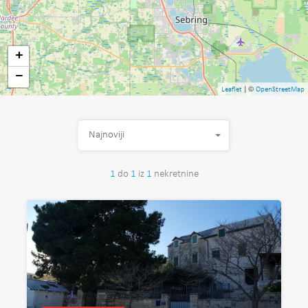
+
−
| ©
Leaflet
OpenStreetMap
Najnoviji
1
do
1
iz
1
nekretnine