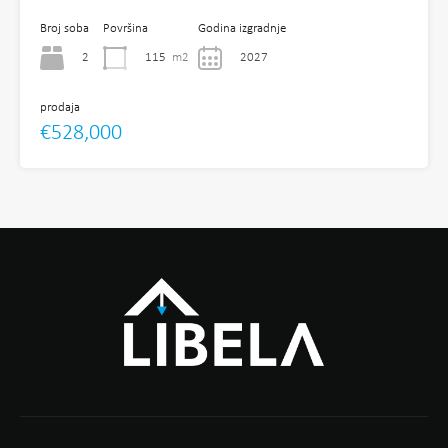
Broj soba
Površina
Godina izgradnje
2
115
m2
2027
prodaja
€528,000