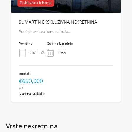
Ekskluzivna lokacija
SUMARTIN EKSKLUZIVNA NEKRETNINA
Prodaje se stara kamena kuća…
Površina
Godina izgradnje
m2
107
1935
prodaja
€650,000
Od
Martina Drakulić
Vrste nekretnina