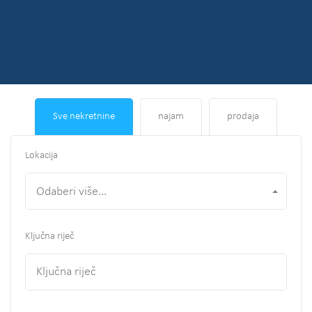
Sve nekretnine
najam
prodaja
Lokacija
Odaberi više...
Ključna riječ