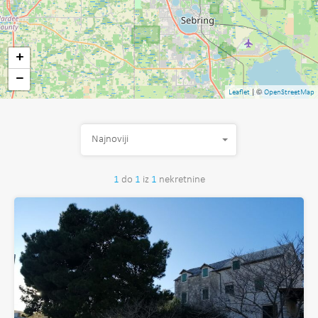
+
−
| ©
Leaflet
OpenStreetMap
Najnoviji
1
do
1
iz
1
nekretnine