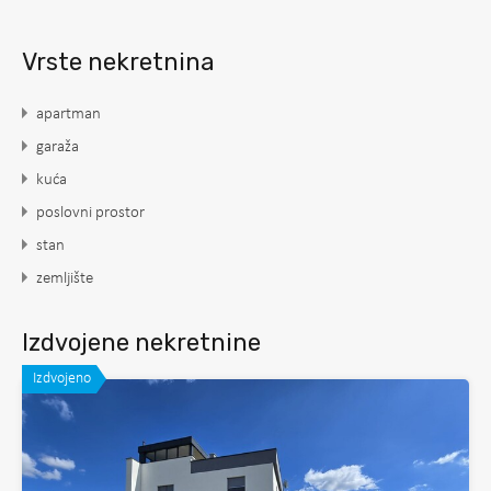
Vrste nekretnina
apartman
garaža
kuća
poslovni prostor
stan
zemljište
Izdvojene nekretnine
Izdvojeno