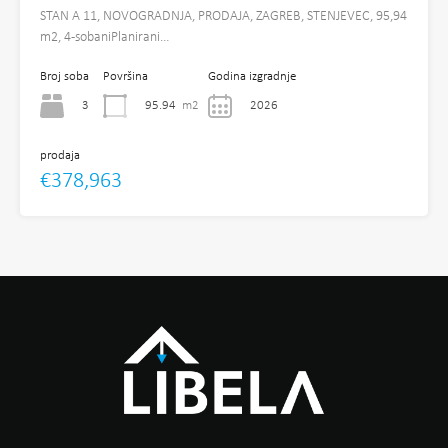
STAN A 11, NOVOGRADNJA, PRODAJA, ZAGREB, STENJEVEC, 95,94
m2, 4-sobaniPlanirani…
Broj soba
Površina
Godina izgradnje
3
95.94
m2
2026
prodaja
€378,963