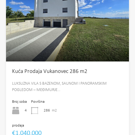
Kuća Prodaja Vukanovec 286 m2
LUKSUZNA VILA S BAZENOM, SAUNOM I PANORAMSKIM
POGLEDOM – MEĐIMURJE…
Broj soba
Površina
4
286
m2
prodaja
€1,040,000