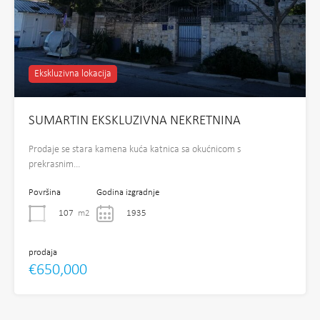
Ekskluzivna lokacija
SUMARTIN EKSKLUZIVNA NEKRETNINA
Prodaje se stara kamena kuća katnica sa okućnicom s
prekrasnim…
Površina
Godina izgradnje
107
m2
1935
prodaja
€650,000