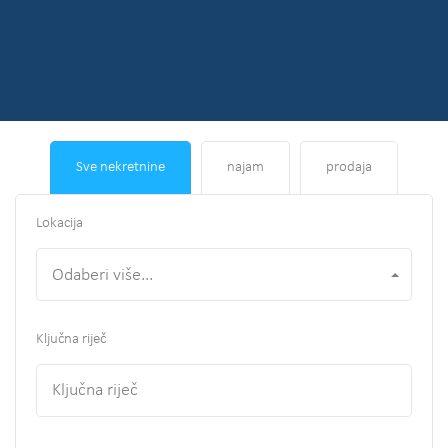
Sve nekretnine
najam
prodaja
Lokacija
Odaberi više...
Ključna riječ