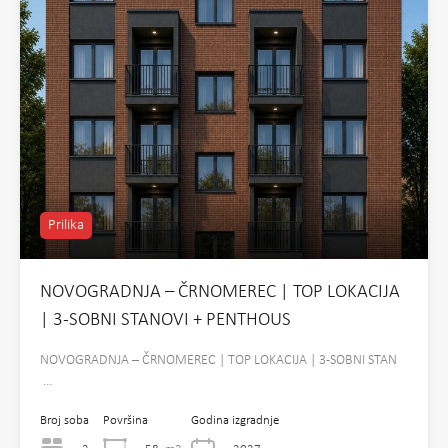
Prilika
NOVOGRADNJA – ČRNOMEREC | TOP LOKACIJA
| 3-SOBNI STANOVI + PENTHOUS
NOVOGRADNJA – ČRNOMEREC | TOP LOKACIJA | 3-SOBNI STAN
…
Broj soba
Površina
Godina izgradnje