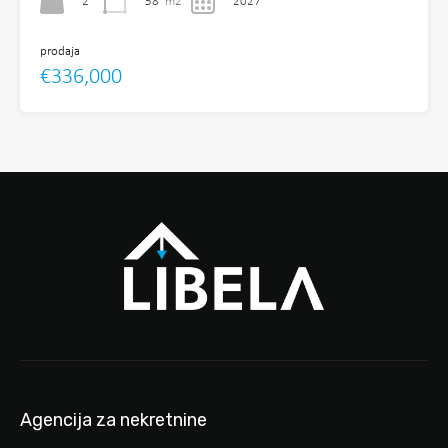
2
58
m2
2027
prodaja
€336,000
Agencija za nekretnine