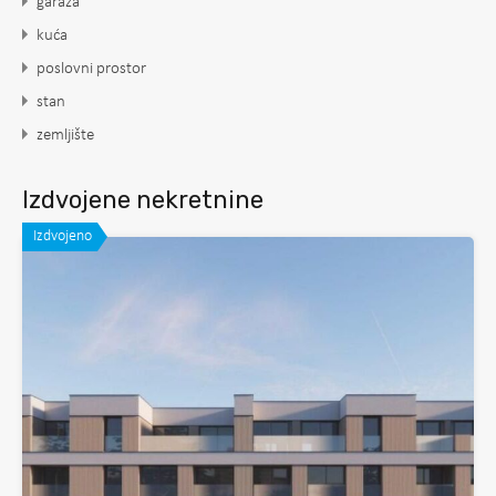
garaža
kuća
poslovni prostor
stan
zemljište
Izdvojene nekretnine
Izdvojeno