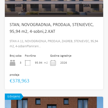
STAN, NOVOGRADNJA, PRODAJA, STENJEVEC,
95,94 m2, 4-sobni,2.KAT
STAN A 11, NOVOGRADNJA, PRODAJA, ZAGREB, STENJEVEC, 95,94
m2, 4-sobaniPlanirani…
Broj soba
Površina
Godina izgradnje
3
95.94
m2
2026
prodaja
€378,963
Izdvojeno