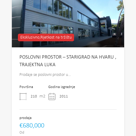
Ekskluzivno,Rijetkost na tržištu
POSLOVNI PROSTOR – STARIGRAD NA HVARU ,
TRAJEKTNA LUKA
Prodaje se poslovni prostor u…
Površina
Godina izgradnje
m2
210
2011
prodaja
€680,000
Od