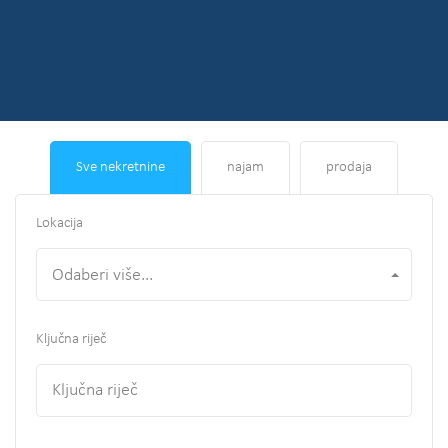
Sve nekretnine
najam
prodaja
Lokacija
Odaberi više...
Ključna riječ