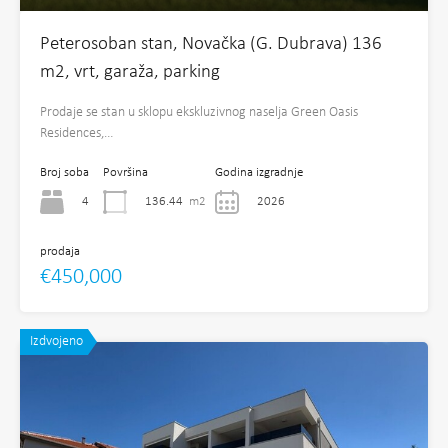
Peterosoban stan, Novačka (G. Dubrava) 136
m2, vrt, garaža, parking
Prodaje se stan u sklopu ekskluzivnog naselja Green Oasis
Residences,…
Broj soba
Površina
Godina izgradnje
4
136.44
m2
2026
prodaja
€450,000
Izdvojeno