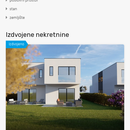
poslovni prostor
stan
zemljište
Izdvojene nekretnine
Izdvojeno