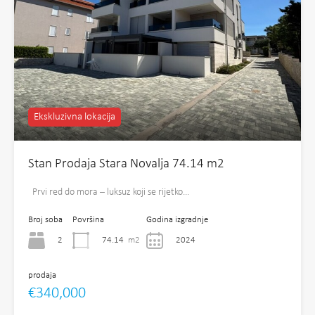
Ekskluzivna lokacija
Stan Prodaja Stara Novalja 74.14 m2
Prvi red do mora – luksuz koji se rijetko…
Broj soba
Površina
Godina izgradnje
2
74.14
m2
2024
prodaja
€340,000