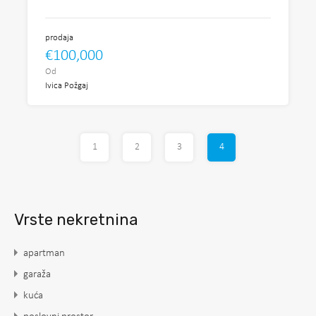
prodaja
€100,000
Od
Ivica Požgaj
1
2
3
4
Vrste nekretnina
apartman
garaža
kuća