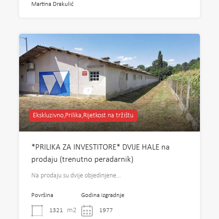
Martina Drakulić
Ekskluzivno,Prilika,Rijetkost na tržištu
*PRILIKA ZA INVESTITORE* DVIJE HALE na
prodaju (trenutno peradarnik)
Na prodaju su dvije objedinjene…
Površina
Godina izgradnje
m2
1321
1977