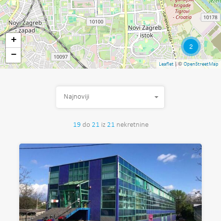
+
2
−
| ©
Leaflet
OpenStreetMap
Najnoviji
19
do
21
iz
21
nekretnine