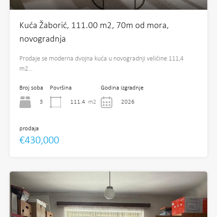
Kuća Žaborić, 111.00 m2, 70m od mora,
novogradnja
Prodaje se moderna dvojna kuća u novogradnji veličine 111,4
m2…
Broj soba
Površina
Godina izgradnje
3
111.4
m2
2026
prodaja
€430,000