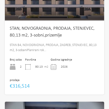
STAN, NOVOGRADNJA, PRODAJA, STENJEVEC,
80,13 m2, 3-sobni,prizemlje
STAN B4, NOVOGRADNJA, PRODAJA, ZAGREB, STENJEVEC, 80,13
m2, 3-sobaniPlanirani rok…
Broj soba
Površina
Godina izgradnje
2
80.13
m2
2026
prodaja
€316,514