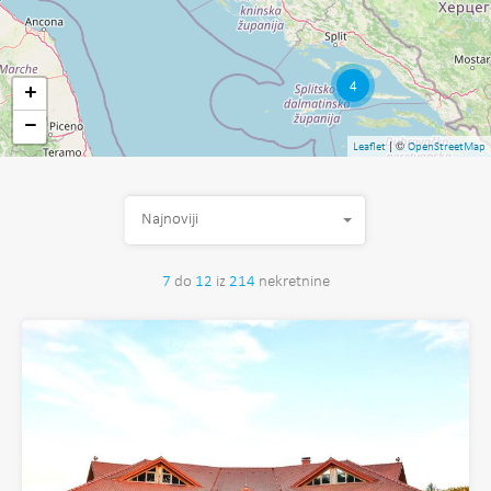
4
+
−
| ©
Leaflet
OpenStreetMap
Najnoviji
7
do
12
iz
214
nekretnine