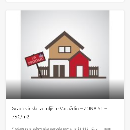
Građevinsko zemljište Varaždin – ZONA S1 –
75€/m2
Prodaje se građevinska parcela površine 15.662m2, u mirnom