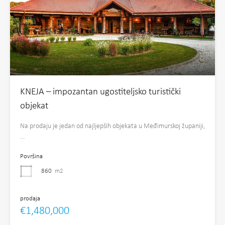
KNEJA – impozantan ugostiteljsko turistički
objekat
Na prodaju je jedan od najljepših objekata u Međimurskoj županiji,
…
Površina
860
m2
prodaja
€1,480,000