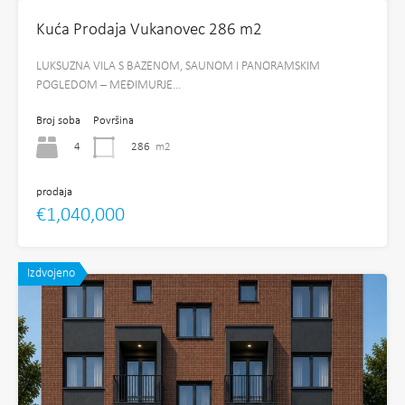
Kuća Prodaja Vukanovec 286 m2
LUKSUZNA VILA S BAZENOM, SAUNOM I PANORAMSKIM
POGLEDOM – MEĐIMURJE…
Broj soba
Površina
4
286
m2
prodaja
€1,040,000
Izdvojeno