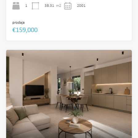
1
38.31
m2
2001
prodaja
€159,000