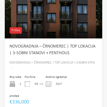
Prilika
NOVOGRADNJA – ČRNOMEREC | TOP LOKACIJA
| 3-SOBNI STANOVI + PENTHOUS
NOVOGRADNJA – ČRNOMEREC | TOP LOKACIJA | 3-SOBNI STAN
…
Broj soba
Površina
Godina izgradnje
2
58
m2
2027
prodaja
€336,000