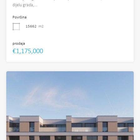
dijelu grada,…
Površina
15662
m2
prodaja
€1,175,000