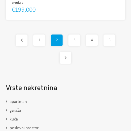
prodaja
€199,000
1
2
3
4
5
Vrste nekretnina
apartman
garaža
kuća
poslovni prostor