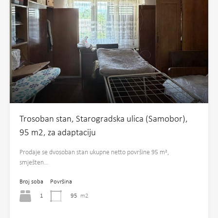
Trosoban stan, Starogradska ulica (Samobor),
95 m2, za adaptaciju
Prodaje se dvosoban stan ukupne netto površine 95 m²,
smješten…
Broj soba
Površina
1
95
m2